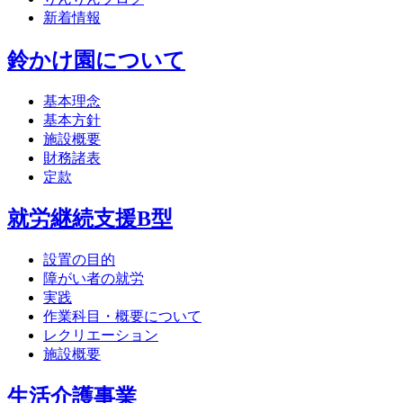
新着情報
鈴かけ園について
基本理念
基本方針
施設概要
財務諸表
定款
就労継続支援B型
設置の目的
障がい者の就労
実践
作業科目・概要について
レクリエーション
施設概要
生活介護事業